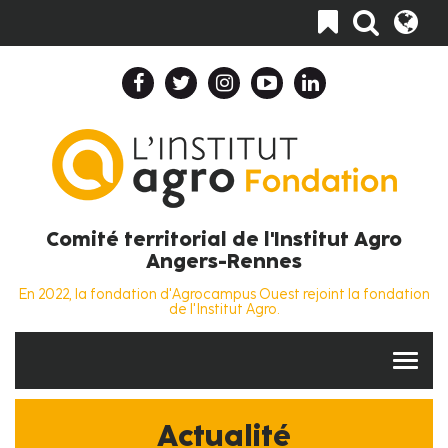
Aller
Toggle
au
navigation
contenu
principal
Header
Top
Navigation
Collapse
Fr
Comité territorial de l'Institut Agro
Angers-Rennes
En 2022, la fondation d'Agrocampus Ouest rejoint la fondation
de l'Institut Agro.
Actualité